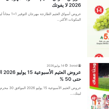
2026 لا يفوتك
المكونات الأكثر…
3orod
14 يوليو,2026
حتى 50 %
لبيتك،…