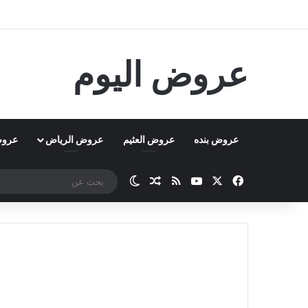
عروض اليوم
عروض بنده
عروض العثيم
عروض الرياض
عروض
‫X
فيسبوك
‫YouTube
ملخص الموقع RSS
مقال عشوائي
الوضع المظلم