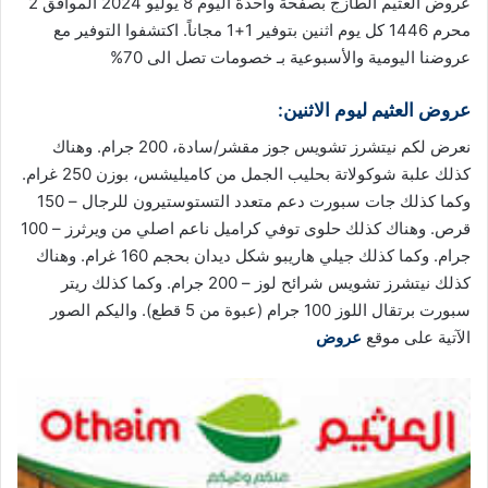
عروض العثيم الطازج بصفحة واحدة اليوم 8 يوليو 2024 الموافق 2
محرم 1446 كل يوم اثنين بتوفير 1+1 مجاناً. اكتشفوا التوفير مع
عروضنا
اليومية والأسبوعية بـ خصومات تصل الى 70%
عروض العثيم
ليوم الاثنين:
نعرض لكم نيتشرز تشويس جوز مقشر/سادة، 200 جرام. وهناك
كذلك علبة شوكولاتة بحليب الجمل من كاميليشس، بوزن 250 غرام.
وكما كذلك جات سبورت دعم متعدد التستوستيرون للرجال – 150
قرص. وهناك كذلك حلوى توفي كراميل ناعم اصلي من ويرثرز – 100
جرام. وكما كذلك جيلي هاريبو شكل ديدان بحجم 160 غرام. وهناك
كذلك نيتشرز تشويس شرائح لوز – 200 جرام. وكما كذلك ريتر
سبورت برتقال اللوز 100 جرام (عبوة من 5 قطع). واليكم الصور
الآتية على موقع
عروض