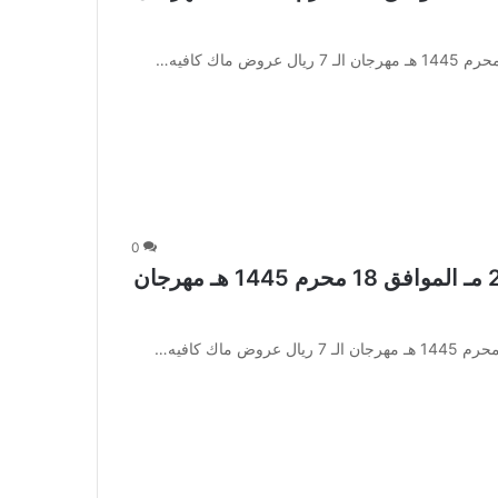
0
عروض ماك كافيه اليوم 5 اغسطس 2023 مـ الموافق 18 محرم 1445 هـ مهرجان