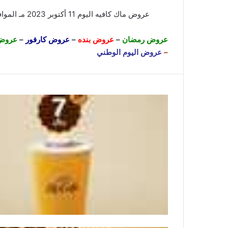
عروض ماك كافيه اليوم 11 أكتوبر 2023 مـ الموافق 26 ربيع الأول 1445 هـ كيفك الجديد ، استمتعوا ب
عروض رمضان
–
عروض بنده
–
عروض كارفور
–
عروض 
–
عروض اليوم الوطني