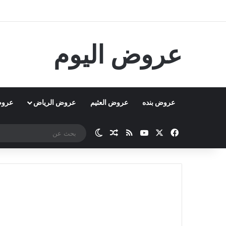
عروض اليوم
عروض بنده
عروض العثيم
عروض الرياض
عروض
‫X
فيسبوك
‫YouTube
ملخص الموقع RSS
مقال عشوائي
الوضع المظلم