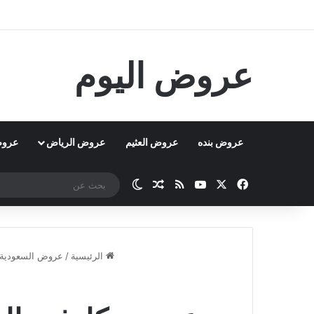
عروض اليوم
عروض بنده
عروض العثيم
عروض الرياض
عروض
‫X
فيسبوك
‫YouTube
ملخص الموقع RSS
مقال عشوائي
الوضع المظلم
الرئيسية
/
عروض السعودية