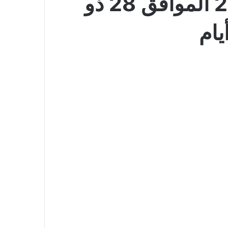
عروض كارفور السعودية اليوم 14 يونيو 2026 الموافق 28 ذو