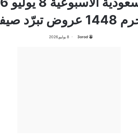
 عروض تبرّد صيفك
3orod
8 يوليو,2026