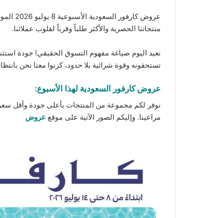
عروض كارفور السعودية الأسبوعية 8 يوليو 2026 الموافق 23 محرم 1448 عروض تبرّد صيفك. لأنكم تستحقون الأفضل دائماً جمعنا لكم بين روعة الفخامة وذكاء التوفير، تسوقوا الآن
منتجاتنا
الحصرية والأكثر طلباً وقرباً لقلوب عملائنا.
نعيد اليوم صياغة مفهوم التسوق الحقيقي! جودة استثنا
تستحقونه وقوة شرائية بلا حدود، كزنوا معنا نحن بانتظا
عروض كارفور السعودية لهذا الأسبوع:
نوفر لكم مجموعة من المنتجات بأعلى جودة وأقل سعر
مراعينا. وإليكم الصور الآتية على موقع
عروض