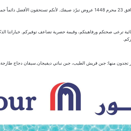
ئية ترعى صحتكم ورفاهيتكم، وقيمة حصرية تضاعف توفيركم. خياراتنا الذكي
ركم.
 تجدون منها: جبن قريش الطيب، جبن نباتي ديفيجان.سيقان دجاج طازج