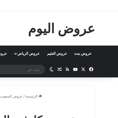
عروض اليوم
عروض بنده
عروض العثيم
عروض الرياض
عروض
‫X
فيسبوك
‫YouTube
ملخص الموقع RSS
مقال عشوائي
الوضع المظلم
الرئيسية
/
عروض السعودية