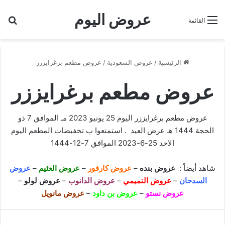
عروض اليوم
بح
القائمة
الرئيسية
/
عروض السعودية
/
عروض مطعم برغرايززر
عروض مطعم برغرايززر
عروض مطعم برغرايززر اليوم 25 يونيو 2023 مـ الموافق 7 ذو
الحجة 1444 هـ عرض العيد . استمتعوا ب
تخفيضات
المطعم اليوم
الاحد 25-6-2023 الموافق 7-12-1444
شاهد أيضاً :
عروض بنده
–
عروض كارفور
–
عروض العثيم
–
عروض
السدحان
–
عروض التميمي
–
عروض الدانوب
–
عروض لولو
–
عروض نستو
–
عروض بن داود
–
عروض مانويل