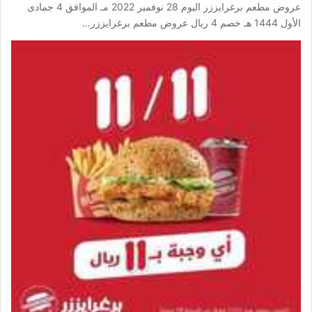
عروض مطعم برغرايززر اليوم 28 نوفمبر 2022 مـ الموافق 4 جمادى
الأول 1444 هـ خصم 4 ريال عروض مطعم برغرايززر…