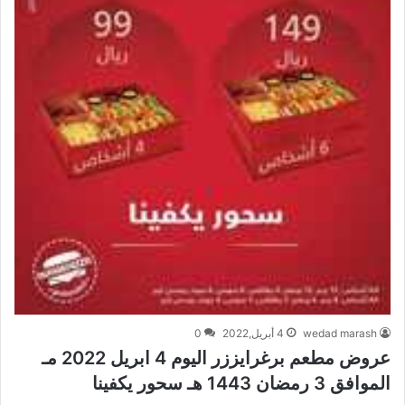
wedad marash
4 أبريل,2022
0
عروض مطعم برغرايززر اليوم 4 ابريل 2022 مـ
الموافق 3 رمضان 1443 هـ سحور يكفينا