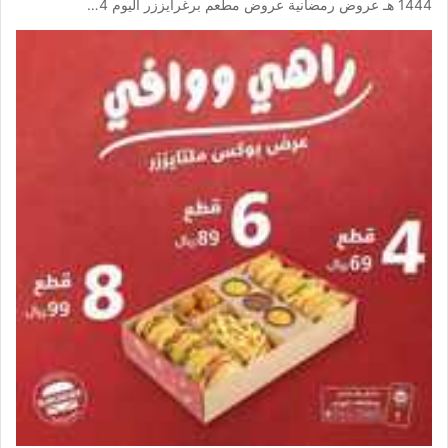
1444 هـ عروض رمضانية عروض مطعم برغرايززر اليوم 4…