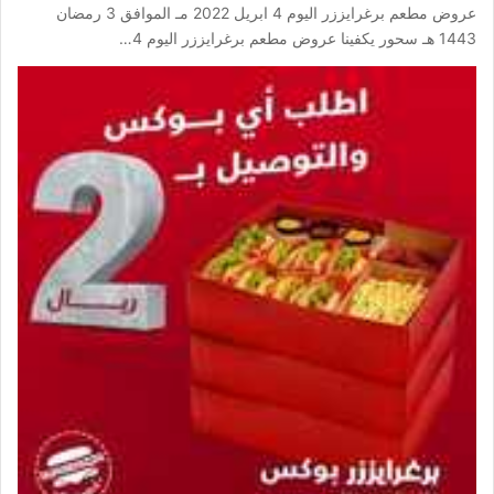
عروض مطعم برغرايززر اليوم 4 ابريل 2022 مـ الموافق 3 رمضان
1443 هـ سحور يكفينا عروض مطعم برغرايززر اليوم 4…