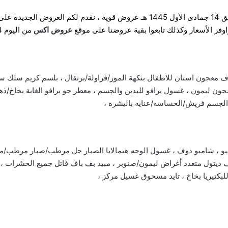
واوفر الأسعار وكذلك تابعوا بقية عروضنا على موقع
عروض ا
كس
من اليوم 14-5-1445 .
اف معجون اسنان للاطفال بنكهة الموز/فراولة/برتقال ، بلسم كريم سلك 
حون ليمون ، غسول برافو لليدين والجسم ، معطر جو برافو الغابة بخاخ/
 الجسم فريش/الحساسة/عناية بالبشرة ،
بو ، شامبو دوف ، غسول الوجه هيمالايا الصبار جل مرطب/صبار مرطب/م
ديتول متعدد أغراض ليمون/صنوبر ، مبيد بف باف قاتل جميع الحشرات ،
كتيريا بخاخ ، تايد مسحوق غسيل مركز ،