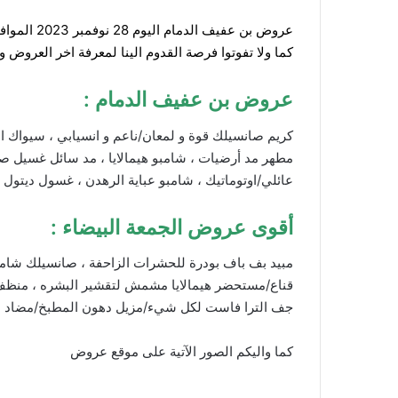
عروض بن عفيف الدمام
كما ولا تفوتوا فرصة القدوم الينا لمعرفة اخر العروض 
عروض بن عفيف الدمام :
كريم صانسيلك قوة و لمعان/ناعم و انسيابي ، سيواك 
مطهر مد أرضيات ، شامبو هيمالايا ، مد سائل غسيل ص
عائلي/اوتوماتيك ، شامبو عباية الرهدن ، غسول ديتول
أقوى عروض الجمعة البيضاء :
مبيد بف باف بودرة للحشرات الزاحفة ، صانسيلك شام
قناع/مستحضر هيمالايا مشمش لتقشير البشره ، منظف 
جف الترا فاست لكل شيء/مزيل دهون المطبخ/مضاد للب
كما واليكم الصور الآتية على موقع
عروض