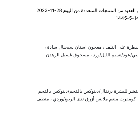
اليوم 28 نوفمبر 2023 الموافق 14 جمادى الأول 1445 هـ عروض قوية ، نقدم لكم العروض الجديدة على العديد من المنتجات المتعددة من اليوم 28-11-2023
سيطرة على التلف ، معجون اسنان سيجنال سادة ،
ذهبي/عود/نسيم الليل/ورد ، مسحوق غسيل الرهدن
قشر للبشرة برتقال/ديتوكس بالفحم/ديتوكس بالفحم
 كومفرت منعم ملابس أزرق ندى الربيع/وردي ، منظف