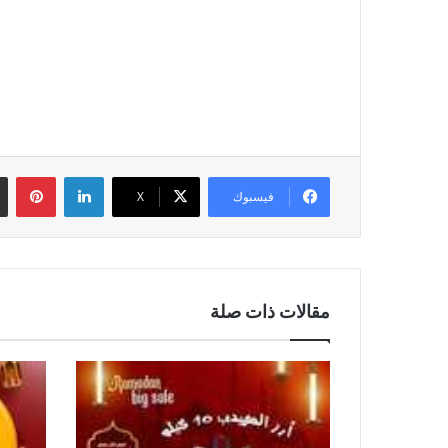
لينكدإن
بين
فيسبوك
‫X
مقالات ذات صلة