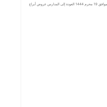
عروض أبراج هايبر ماركت الأسبوعية 17 أغسطس 2022 الموافق 19 محرم 1444 العودة إلى المدارس عروض أبراج