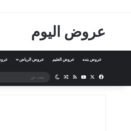
عروض اليوم
عروض بنده
عروض العثيم
عروض الرياض
عروض
‫X
فيسبوك
‫YouTube
ملخص الموقع RSS
مقال عشوائي
الوضع المظلم