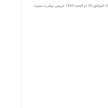
عروض الجوالات من أبراج هايبر ماركت اليوم 29 يوليو 2022 الموافق 30 ذو الحجة 1443 عروض توفيرية مميزة