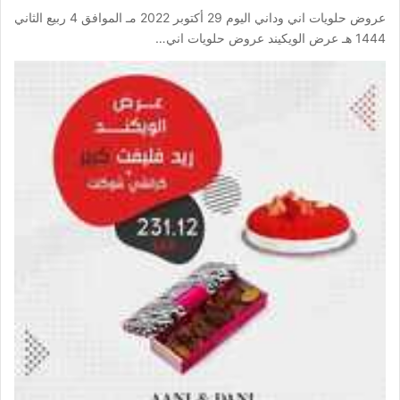
عروض حلويات اني وداني اليوم 29 أكتوبر 2022 مـ الموافق 4 ربيع الثاني
1444 هـ عرض الويكيند عروض حلويات اني…