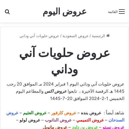
عروض اليوم
بح
القائمة
الرئيسية
/
عروض السعودية
/
عروض حلويات آني وداني
عروض حلويات آني
وداني
عروض حلويات آني وداني اليوم 1 فبراير 2024 مـ الموافق 20 رجب
1445 هـ الرقصة الآخيرة ، تابعوا
عروض اكس
والمطاعم اليوم
الخميس 1-2-2024 الموافق 20-7-1445
شاهد أيضاً :
عروض بنده
–
عروض كارفور
–
عروض العثيم
–
عروض
السدحان
–
عروض التميمي
–
عروض الدانوب
–
عروض لولو
–
عروض نستو
–
عروض بن داود
–
عروض مانويل