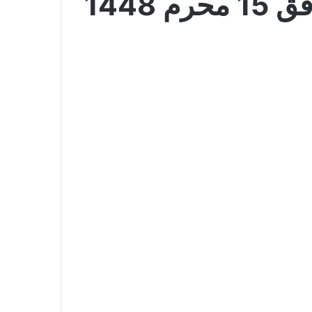
عروض نستو الدمام اليوم 30 يونيو 2026 الموافق 15 محرم 1448