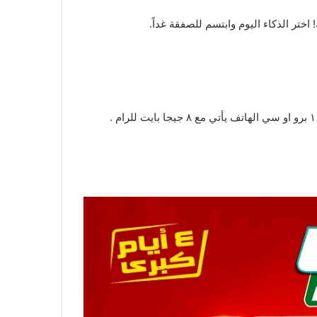
اليوم
وابتسم للصفقة غداً.
كيون غلاية بيض متنوعة ٤٠٠ واط . ثلاجة لون سلفر ١٨ قدم بسعة ٥٠٠ لتر ب ارفف زجاج و مزيل الروائح . موبايل انفينيكس نوت ١١ برو او سي الهاتف يأتي مع ٨ جيجا بايت للرام .