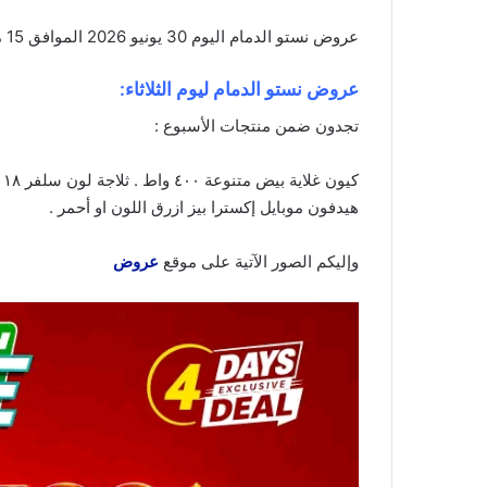
عروض نستو الدمام اليوم 30 يونيو 2026 الموافق 15 محرم 1448 عروض 4 ايام كبرى . الجودة تصنع فرقاً والعروض تصنع قرارك! اختر الذكاء
عروض نستو الدمام ليوم الثلاثاء:
تجدون ضمن منتجات الأسبوع :
هيدفون موبايل إكسترا بيز ازرق اللون او أحمر .
وإليكم الصور الآتية على موقع
عروض