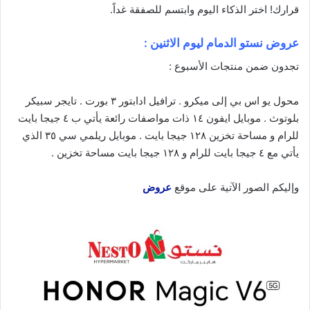
قرارك! اختر الذكاء
اليوم
وابتسم للصفقة غداً.
عروض نستو الدمام ليوم الاثنين :
تجدون ضمن منتجات الأسبوع :
محول يو اس بي إلى ميكرو . ترافيل ادابتور ٣ بورت . تايجر سبيكر
بلوتوث . موبايل ايفون ١٤ ذات مواصفات رائعة يأتي ب ٤ جيجا بايت
للرام و مساحة تخزين ١٢٨ جيجا بايت . موبايل ريلمي سي ٣٥ الذي
يأتي مع ٤ جيجا بايت للرام و ١٢٨ جيجا بايت مساحة تخزين .
وإليكم الصور الآتية على موقع
عروض