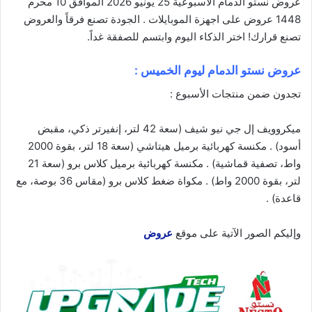
عروض نستو الدمام الأسبوعية 25 يونيو 2026 الموافق 10 محرم
1448 عروض على اجهزة الموبايلات . الجودة تصنع فرقاً والعروض
تصنع قرارك! اختر الذكاء
اليوم
وابتسم للصفقة غداً.
عروض نستو الدمام ليوم الخميس :
تجدون ضمن منتجات الأسبوع :
ميكروويف إل جي نيو شيف (سعة 42 لتر، إنفيرتر ذكي، مقبض
أسود) . مكنسة كهربائية برميل هيتاشي (سعة 18 لتر، بقوة 2000
واط، تصفية قماشية) . مكنسة كهربائية برميل كلاس برو (سعة 21
لتر، بقوة 2000 واط) . مكواة ضغط كلاس برو (مقاس 36 بوصة، مع
قاعدة) .
وإليكم الصور الآتية على موقع
عروض