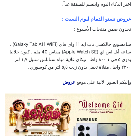
اختر الذكاء
اليوم
وابتسم للصفقة غداً.
عروض نستو الدمام ليوم السبت :
تجدون ضمن منتجات الأسبوع :
سامسونج جالكسي تاب ايه 11 واي فاي (Galaxy Tab A11 WiFi)
.
ساعة أبل اس اي (Apple Watch SE)
مقاس 40 ملم . كيون خلاط
يدوي ٥ في ١ ٨٠٠ واط . نيكاي غلاية مياه ستانلس ستيل ١,٧ لتر
٢٢٠٠ واط . مقلاة تعمل بدون زيت ٥,٥ لتر من كوسوري .
وإليكم الصور الآتية على موقع
عروض