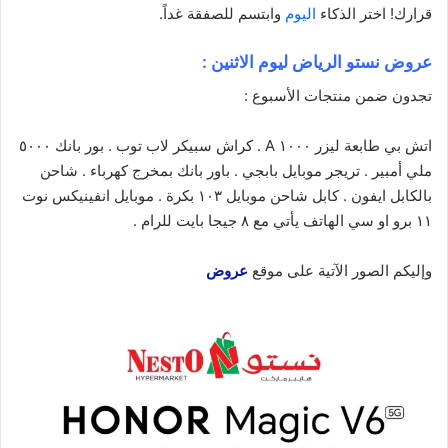
قرارك! اختر الذكاء
اليوم
وابتسم للصفقة غداً.
عروض نستو الرياض ليوم الاثنين :
تجدون ضمن منتجات الأسبوع :
اتش بي طابعة ليزر ١٠٠٠ A . كراش سبيكر لاب توب . بور بانك ٥٠٠٠
ملي أمبير . تريجر موبايل بابجي . باور بانك بمخرج كهرباء . شاحن
بالكابل ايفون . كابل شاحن موبايل ١٠٣ بكرة . موبايل انفينيكس نوت
١١ برو او سي الهاتف يأتي مع ٨ جيجا بايت للرام .
وإليكم الصور الآتية على موقع
عروض