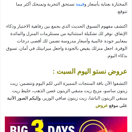
المختارة بعناية بأسعار و
قيمة
تستحق التجربة وتمنحك أكثر مما
تتوقع.
اكتشف مفهوم التسوق الحديث الذي يجمع بين رفاهية الاختيار وذكاء
الإنفاق. نوفر لك تشكيلة استثنائية من مستلزمات المنزل والمائدة
بمعايير جودة عالمية وأسعار مدروسة تضمن لك أقصى درجات
الوفرة. اجعل منزلك يفيض بالجودة واجعل ميزانيتك في أمان. تسوق
بذكاء اليوم.
عروض نستو اليوم السبت :
اكتشفوا الآن باقة المنتجات المميزة التي لكم اليوم وتتضمن: زيت
زيتون ساسو، مزيج زيت متبقي الزيتون غصن الذهب، خليط زيت
متبقي الزيتون الباشا، زيت زيتون صافي الوزير،
وإليكم الصور الآتية
على موقع
عروض