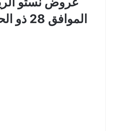
الموافق 28 ذو الحجة 1447 عروض ساعة من العروض الضخمة