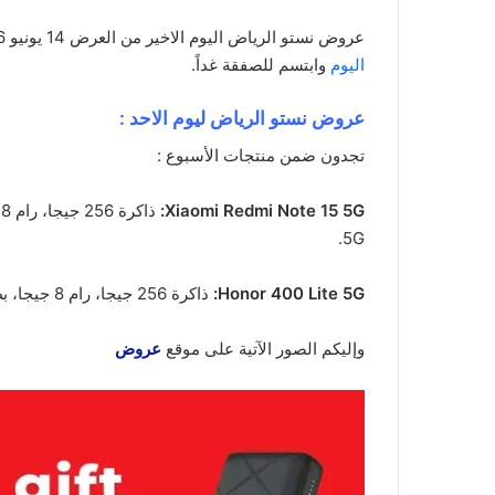
عروض نستو الرياض اليوم الاخير من العرض 14 يونيو 2026 الموافق 28 ذو الحجة 1447 عروض ساعة من العروض الضخمة . الجودة تصنع فرقاً والعروض تصنع قرارك! اختر الذكاء
اليوم
وابتسم للصفقة غداً.
عروض نستو الرياض ليوم الاحد :
تجدون ضمن منتجات الأسبوع :
Xiaomi Redmi Note 15 5G:
5G.
Honor 400 Lite 5G:
ذاكرة 256 جيجا، رام 8 جيجا، بطارية 5230 مللي أمبير، شاشة 6.7 إنش، كاميرا أمامية 16 ميجابكسل، كاميرا خلفية 108+5 ميجابكسل، يدعم شبكة 5G.
وإليكم الصور الآتية على موقع
عروض