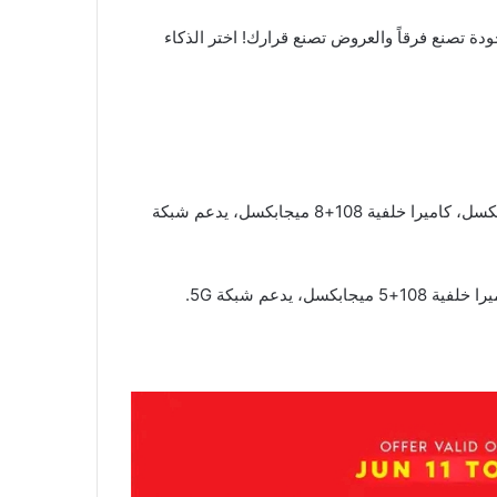
ذاكرة 256 جيجا، رام 8 جيجا، بطارية 5520 مللي أمبير، شاشة 6.77 إنش، كاميرا أمامية 20 ميجابكسل، كاميرا خلفية 108+8 ميجابكسل، يدعم شبكة