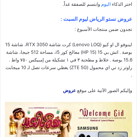
اختر الذكاء
اليوم
وابتسم للصفقة غداً.
عروض نستو الرياض ليوم السبت :
تجدون ضمن منتجات الأسبوع :
لينوفو ال او كيو (Lenovo LOQ)
كرت شاشة RTX 3050، شاشة 15
بوصة
.
اتش بي 15 (HP 15)
معالج كور i5، مساحة 512 جيجا، شاشة
15.6 بوصة . خلاط و مطحنة ٣ في ١ تشكيلة من إمبيكس ٧٥٠ واط .
راوتر زد تي اي محمول (ZTE 5G)
يغطي سرعات تصل لـ 10 ميجابت
.
وإليكم الصور الآتية على موقع
عروض