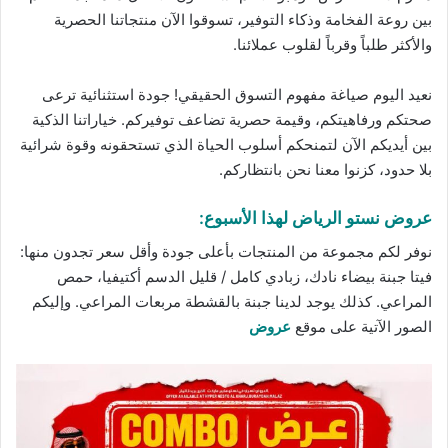
بين روعة الفخامة وذكاء التوفير، تسوقوا الآن
منتجاتنا
الحصرية
والأكثر طلباً وقرباً لقلوب عملائنا.
نعيد اليوم صياغة مفهوم التسوق الحقيقي! جودة استثنائية ترعى
صحتكم ورفاهيتكم، وقيمة حصرية تضاعف توفيركم. خياراتنا الذكية
بين أيديكم الآن لتمنحكم أسلوب الحياة الذي تستحقونه وقوة شرائية
بلا حدود، كزنوا معنا نحن بانتظاركم.
عروض نستو الرياض لهذا الأسبوع:
نوفر لكم مجموعة من المنتجات بأعلى جودة وأقل سعر تجدون منها:
فيتا جبنة بيضاء نادك، زبادي كامل / قليل الدسم أكتيفيا، حمص
المراعي. كذلك يوجد لدينا جبنة بالقشطة مربعات المراعي. وإليكم
الصور الآتية على موقع
عروض