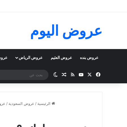
عروض اليوم
عروض بنده
عروض العثيم
عروض الرياض
عروض
‫X
فيسبوك
‫YouTube
ملخص الموقع RSS
مقال عشوائي
الوضع المظلم
الرئيسية
/
عروض السعودية
/
عرو