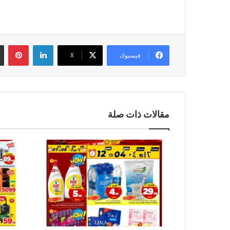
لينكدإن
بين
فيسبوك
‫X
مقالات ذات صلة