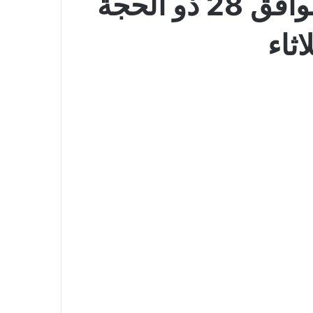
عروض مارك & سيف اليوم 13 يونيو 2026 الموافق 28 ذو الحجة