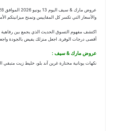
عروض مارك & سيف اليوم 13 يونيو 2026 الموافق 28 ذو الحجة 1447 عروض الأحد والاثنين والثلاثاء . مفهوم جديد للتوفير الذكي! نجمع لكم اليوم بين
والأسعار التي تكسر كل المقاييس وتمنح ميزانيتكم الأ
اكتشف مفهوم التسوق الحديث الذي يجمع بين رفاهية الا
أقصى درجات الوفرة. اجعل منزلك يفيض بالجودة واجعل 
عروض مارك & سيف :
نكهات يونانية مختارة غرين آند بلو، خليط زيت متبقي 