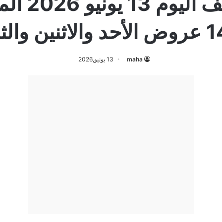
ن والثلاثاء
maha
13 يونيو,2026