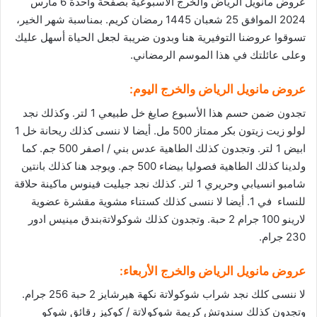
عروض مانويل الرياض والخرج الأسبوعية بصفحة واحدة 6 مارس
2024 الموافق 25 شعبان 1445 رمضان كريم. بمناسبة شهر الخير،
تسوقوا عروضنا التوفيرية
هنا
وبدون ضريبة لجعل الحياة أسهل عليك
وعلى عائلتك في هذا الموسم الرمضاني.
عروض مانويل الرياض
والخرج اليوم:
تجدون ضمن حسم هذا الأسبوع صايغ خل طبيعي 1 لتر. وكذلك نجد
لولو زيت زيتون بكر ممتاز 500 مل. أيضا لا ننسى كذلك ريحانة خل 1
ابيض 1 لتر. وتجدون كذلك الطاهية عدس بني / اصفر 500 جم. كما
ولدينا كذلك الطاهية فصوليا بيضاء 500 جم. ويوجد هنا كذلك بانتين
شامبو انسيابي وحريري 1 لتر. كذلك نجد جيليت فينوس ماكينة حلاقة
للنساء في 1. أيضا لا ننسى كذلك كستناء مشوية مقشرة عضوية
لارينو 100 جرام 2 حبة. وتجدون كذلك شوكولاتةبندق مينيس ادور
230 جرام.
عروض مانويل الرياض والخرج الأربعاء:
لا ننسى كلك نجد شراب شوكولاتة نكهة هيرشايز 2 حبة 256 جرام.
وتجدون كذلك سندوتش كريمة شوكولاتة / كوكيز رقائق شوكو