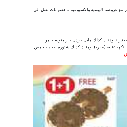
عروضنا
اليومية والأسبوعية بـ خصومات تصل الى
عربية من هاينز. وكما كذلك صلصة الفلفل الحلو من بلو دراجون 190 مل (عبوة من قطعتين). وهناك كذلك مايل خردل حار متوسط من
ذيذ، نكهة غنية، (مفرد). وهناك كذلك شتورة طحينة حمص
ض