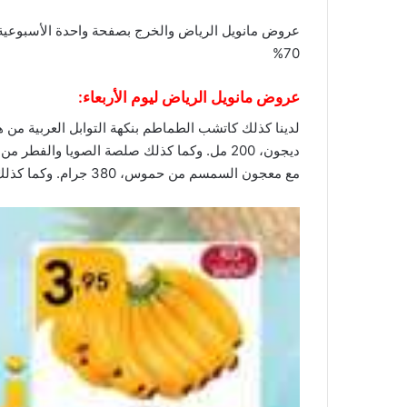
عروض مانويل الرياض والخرج بصفحة واحدة الأسبوعية 26 يونيو 2024 الموافق 20 ذو الحجة 1445 نحلي صيفك. اكتشفوا التوفير 
70%
عروض مانويل الرياض
ليوم الأربعاء:
ديجون، 200 مل. وكما كذلك صلصة الصويا وال
مع معجون السمسم من حموس، 380 جرام. وكما كذلك صلصال حراري حار حار , 250 جرام.