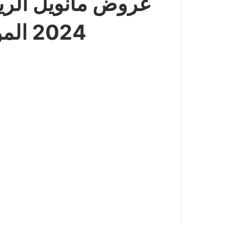
2024 الموافق 20 ذو الحجة 1445 نحلي صيفك