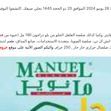
مع
لدينا كذلك كاتشب الطماطم بنكهة التوابل ال
فطر من اتش ال تي، صلصة الصويا، متعددة الاستخدامات، صانع المذاق، طعم ل
واليكم الصور الآتية على موقع
عرو