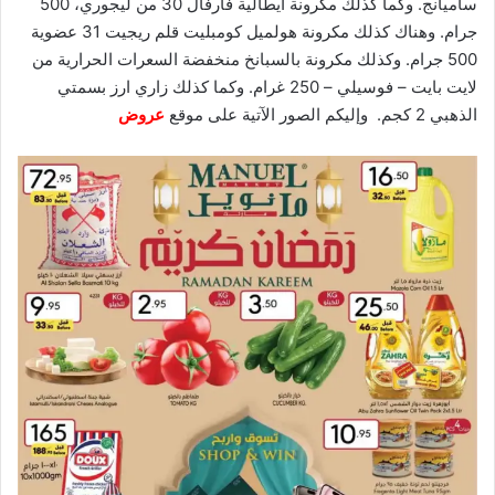
ساميانج. وكما كذلك مكرونة ايطالية فارفال 30 من ليجوري، 500
جرام. وهناك كذلك مكرونة هولميل كومبليت قلم ريجيت 31 عضوية
500 جرام. وكذلك مكرونة بالسبانخ منخفضة السعرات الحرارية من
لايت بايت – فوسيلي – 250 غرام. وكما كذلك زاري ارز بسمتي
الذهبي 2 كجم. وإليكم الصور الآتية على موقع
عروض