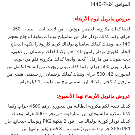
الموافق 24-7-1445
عروض مانويل
ليوم الأربعاء:
لدينا كذلك مكرونة الحمص بروتين + من لايت بايت – بينيه – 250
جرام. وكما كذلك نودلز حار من ساميانج بولداك بنكهة الدجاج بحجم
140 جم. وهناك كذلك ساميانغ بولداك كريم كاربونارا بنكهة الدجاج
الحار الكوري نودلز رامين 140 جم. وكما كذلك برطمان ارز ذهبي،
حب طويل، من مارفل 1 كجم. وأيضا كذلك مكرونة قلم من جولدن
ميلز، بوزن 500 جرام. وكما كذلك بيني ريجيت من القمح الكامل من
ليجوري، 42، 500 جرام. وهناك كذلك برطمان ارز بسمتي هندي من
مارفيل 2 كجم. وكذلك ارز بسمتي بيج من طيب , 1 كيلوجرام.
عروض مانويل الأربعاء لهذا الأسبوع:
كذلك نقدم لكم مكرونة ايطالية من ليجوري، رقم 4500 جرام. وكما
كذلك مكرونة الشوفان من ستارفيت – رينجز – 400 غرام. وهناك
كذلك نودلز كورية بولداك سي فود 2 بنكهة PK2 وبولداك جيجانج حار
PK1 (355 جرام) (مستورد) عبوة من 3 قطع (غير نباتي) من