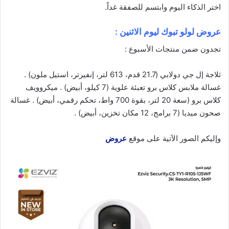
اختر الذكاء
اليوم
وابتسم للصفقة غداً.
عروض لولو تبوك ليوم الاثنين :
تجدون ضمن منتجات الأسبوع :
ثلاجة إل جي دولابي (21.7 قدم، 613 لتر، إنفيرتر، استيل ملون) .
غسالة ملابس كلاس برو تعبئة علوية (7 كيلو، أبيض) . ميكروويف
كلاس برو (سعة 20 لتر، بقوة 700 واط، تحكم رقمي، أبيض) . غسالة
صحون ميديا (7 برامج، 12 مكان تخزين، أبيض) .
وإليكم الصور الآتية على موقع
عروض