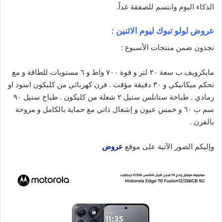
الذكاء
اليوم
وابتسم للصفقة غداً.
عروض لولو تبوك ليوم الاثنين :
تجدون ضمن منتجات الأسبوع :
مايكرويف ب سعة ٢٠ لتر و قوة ٧٠٠ واط و ٦ مستويات للطاقة و مع
تحكم ميكانيكي و ٣٠ دقيقة مؤقت . فرن كهربائي من كليكون اسود او
رمادي . طباخة ستانلس ستيل ٢ شعلة من كليكون . طباخ ستيل ٩٠
سم ب ٦٠ و خمس عيون و إشعال ذاتي مع حماية بالكامل و مروحة
بالفرن .
وإليكم الصور الآتية على موقع
عروض