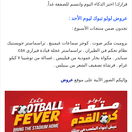
قرارك! اختر الذكاء
اليوم
وابتسم للصفقة غداً.
عروض لولو تبوك ليوم الأحد :
تجدون ضمن منتجات الأسبوع :
بروميت مكبر صوت . كوجر سماعات غيمينغ . تراسماستر جويستيك
نظام تحكم في الطيران . تراسماستر عجلة قيادة فيراري ٤٥٨
سبايدر . مكواة بخار عمودية من فيليبس . غسالة من توشيبا ٧ كيلو
غرام . فرشاة تصفيف الشعر من بيبيلس .
وإليكم الصور الآتية على موقع
عروض