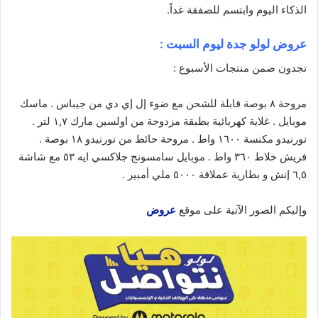
الذكاء
اليوم
وابتسم للصفقة غداً.
عروض لولو جدة ليوم السبت :
تجدون ضمن منتجات الأسبوع :
مروحة ٨ بوصة قابلة للشحن مع ضوء إل إي دي من جيباس . ماسك
موبايل . غلاية كهربائية بطبقة مزدوجة من اولسين مارك ١,٧ لتر .
تورنيدو مكنسة ١٦٠٠ واط . مروحة حائط من تورنيدو ١٨ بوصة .
فريش خلاط ٣٦٠ واط . موبايل سامسونج جلاكسي ايه ٥٣ مع شاشة
٦,٥ إنش و بطارية عملاقة ٥٠٠٠ ملي أمبير .
وإليكم الصور الآتية على موقع
عروض