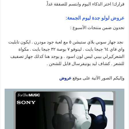
قرارك! اختر الذكاء
اليوم
وابتسم للصفقة غداً.
عروض لولو جدة ليوم الجمعة:
تجدون ضمن منتجات الأسبوع :
نجد جهاز سوني بلاي ستيشن ٥ مع لعبة جود مودرن . ايكون تابليت
واي فاي ٦٤ جيجا بايت . لينوفو ٧ بوصة ٣٢ جيجا بايت . مكواة
الشعركيرلي بيبي ليس لون اسود . و يوجد هنا كذلك جهاز تصفيف
للشعر . كشاف ليد يونيفرسال قابل للشحن .
وإليكم الصور الآتية على موقع
عروض