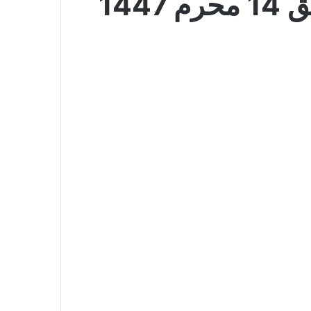
عروض لولو الدمام اليوم 9 يوليو 2025 الموافق 14 محرم 1447