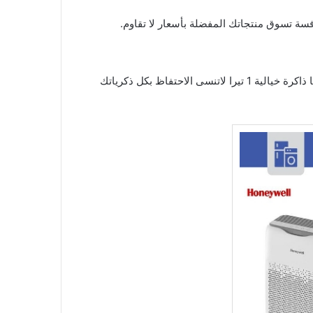
سة تسوق منتجاتك المفضلة بأسعار لا تقاوم.
جوال سامسونج جالكسي . اس 25 . جوال سامسونج جالكسي . اس 25 الترا . جوال سامسونج جالكسي . اس 25 الترا الجديد كليا ذاكرة خيالية 1 تيرا لاتنسى الاحتفاظ بكل ذكرياتك