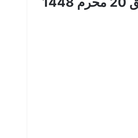
عروض لولو الدمام اليوم 5 يوليو 2026 الموافق 20 محرم 1448