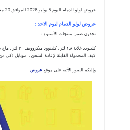
عروض لولو الدمام اليوم 5 يوليو 2026 الموافق 20 محرم 1448 عروض هيا نتواصل . الجودة تصنع فرقاً والعروض تصنع قرارك! اختر الذكاء
عروض لولو الدمام ليوم الاحد :
تجدون ضمن منتجات الأسبوع :
لايف المحمولة القابلة لإعادة الشحن . موبايل ذكي من اوبو ايه ٧٩ الجيل الخامس . هي
وإليكم الصور الآتية على موقع
عروض