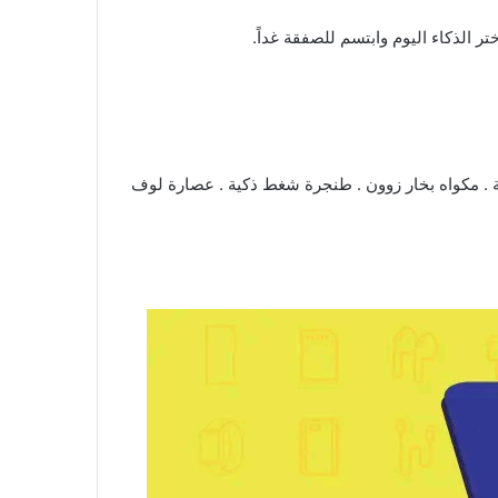
اليوم
وابتسم للصفقة غداً.
ية ١,٨ لتر . كلينوود ميكروويف ٢٠ لتر . ماج بوور طباخ غاز ٢ شعلة . كلينوود مجففة الشعر . كلينوود كشاف يدوي ٢ حبة . مكواه بخار زوون . طنجرة شغط ذكية . عصارة لوف