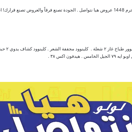
كلينودد غلا
دفون اكس ٣٨ .