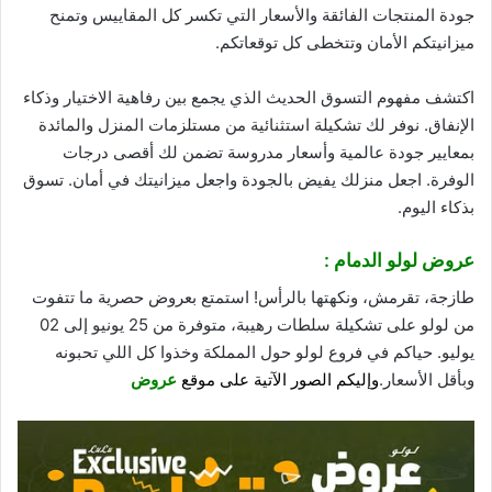
جودة
المنتجات الفائقة والأسعار التي تكسر كل المقاييس وتمنح
ميزانيتكم الأمان وتتخطى كل توقعاتكم.
اكتشف مفهوم التسوق الحديث الذي يجمع بين رفاهية الاختيار وذكاء
الإنفاق. نوفر لك تشكيلة استثنائية من مستلزمات المنزل والمائدة
بمعايير جودة عالمية وأسعار مدروسة تضمن لك أقصى درجات
الوفرة. اجعل منزلك يفيض بالجودة واجعل ميزانيتك في أمان. تسوق
بذكاء اليوم.
عروض لولو الدمام :
طازجة، تقرمش، ونكهتها بالرأس! استمتع بعروض حصرية ما تتفوت
من لولو على تشكيلة سلطات رهيبة، متوفرة من 25 يونيو إلى 02
يوليو. حياكم في فروع لولو حول المملكة وخذوا كل اللي تحبونه
وبأقل الأسعار.
وإليكم الصور الآتية على موقع
عروض