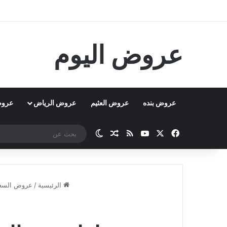
عروض اليوم
عروض بنده
عروض العثيم
عروض الرياض
عروض
‫X
فيسبوك
‫YouTube
ملخص الموقع RSS
مقال عشوائي
الوضع المظلم
الرئيسية
/
عروض السعو