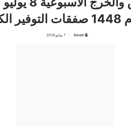
ير الكبرى
3orod
7 يوليو,2026