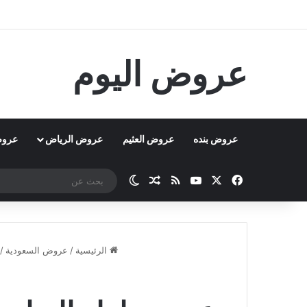
عروض اليوم
عروض بنده
عروض العثيم
عروض الرياض
عروض
‫X
فيسبوك
‫YouTube
ملخص الموقع RSS
مقال عشوائي
الوضع المظلم
الرئيسية
/
عروض السعودية
/