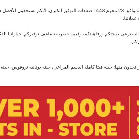
عروض لولو الرياض والخرج الأسبوعية 8 يوليو 2026 الموافق 23 محرم 1448 صفقات التوفير 
عملائنا.
ئية ترعى صحتكم ورفاهيتكم، وقيمة حصرية تضاعف توفيركم. خياراتنا الذكي
ركم.
دون منها: جبنة فيتا كاملة الدسم المراعي، جبنة يونانية تروفوس، جبنة ب