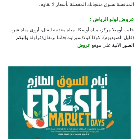
المنافسة تسوق منتجاتك المفضلة بأسعار لا تقاوم.
عروض لولو الرياض
:
حليب أوميلا مركز، مياه أوسكا، مياه معدنية ايفال، أروى مياه شرب
(قليل الصوديوم)، كوكا كولا/سبرايت/فانتا برتقال/فراولة
وإليكم
الصور الآتية على موقع
عروض