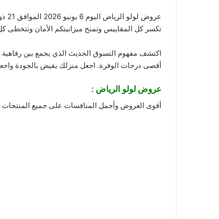
عروض لولو الرياض اليوم 6 يونيو 2026 الموافق 21 ذو الحجة 1447 عروض أيام السوق الطازج . مفهوم جديد للتوفير الذكي! نجمع لكم اليوم بين
تكسر كل المقاييس وتمنح ميزانيتكم الأمان وتتخطى كل 
اكتشف مفهوم التسوق الحديث الذي يجمع بين رفاهية الا
أقصى درجات الوفرة. اجعل منزلك يفيض بالجودة واجعل 
عروض لولو الرياض :
أقوى العروض وأجمل المنافسات على جميع المنتجات سا