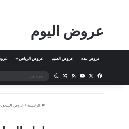
عروض اليوم
عروض بنده
عروض العثيم
عروض الرياض
عروض
‫X
فيسبوك
‫YouTube
ملخص الموقع RSS
مقال عشوائي
الوضع المظلم
الرئيسية
/
عروض السعودي