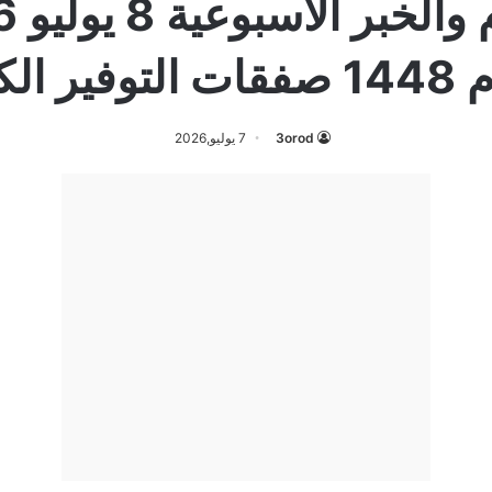
ير الكبرى
3orod
7 يوليو,2026