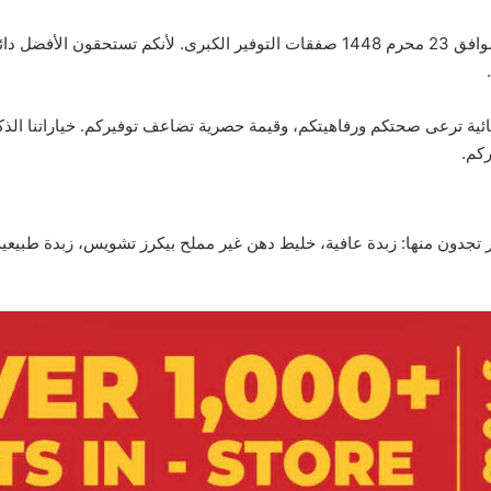
عروض لولو الدمام والخبر الأسبوعية 8 يوليو 2026 الموافق 23 محرم 1448 صفقات التوفير
ئية ترعى صحتكم ورفاهيتكم، وقيمة حصرية تضاعف توفيركم. خياراتنا الذكي
ركم.
جدون منها: زبدة عافية، خليط دهن غير مملح بيكرز تشويس، زبدة طبيعية 