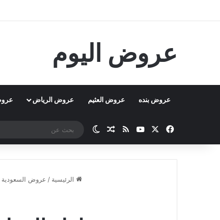
عروض اليوم
عروض بنده
عروض العثيم
عروض الرياض
عروض
‫X
فيسبوك
‫YouTube
ملخص الموقع RSS
مقال عشوائي
الوضع المظلم
الرئيسية
/
عروض السعودية