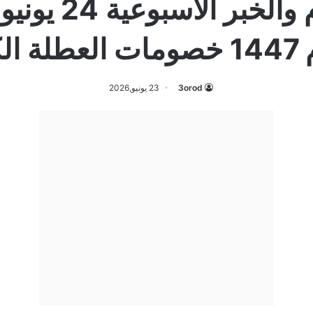
لكبرى
3orod
23 يونيو,2026