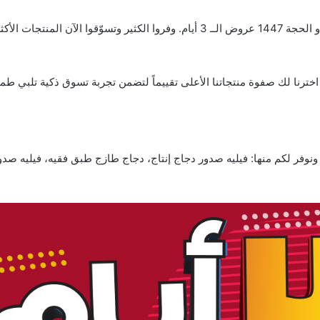
عروض لولو الإحساء اليوم 3 يونيو 2026 الموافق 17 ذو الحجة 1447 عروض الــ 3 أيام. وف
ب. اخترنا لك صفوة منتجاتنا الأعلى تقييماً لتضمن تجربة تسوق ذكية تلبي
نوفر لكم منها: فيليه صدور دجاج إنتاج، دجاج طازج طبق فقيه، فيليه صدور 