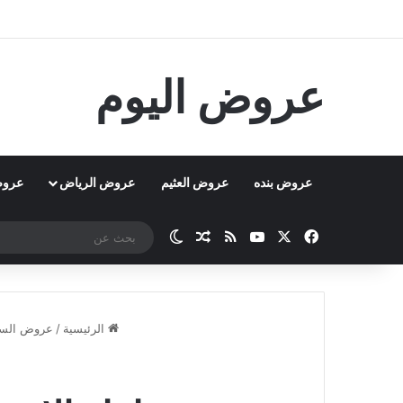
عروض اليوم
عروض بنده
عروض العثيم
عروض الرياض
عروض
‫X
فيسبوك
‫YouTube
ملخص الموقع RSS
مقال عشوائي
الوضع المظلم
الرئيسية
/
عروض السع