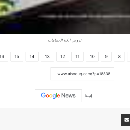
عروض ايكيا الحمامات
16
15
14
13
12
11
10
9
8
نسخ الرابط
إتبعنا
تيريست
مشاركة عبر البريد