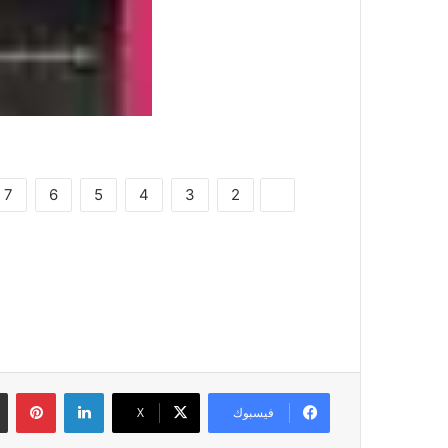
7
6
5
4
3
2
1
لينكدإن
بين
فيسبوك
‫X