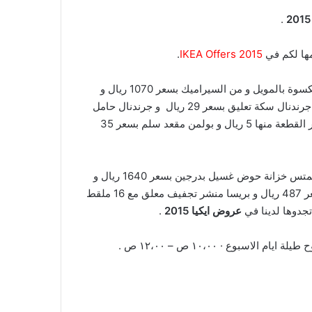
.
.
2015 IKEA Offers
:من اهم القطع الخاصة بالحمامات في بروشور الحمامات لدينا :جوردمورجن اودنسفيك خزانة حوض بدرجين مكسوة بالمويل و من السيراميك بسعر 1070 ريال و
جودمورجن وحدة تخزين طقم من ثلاثة قطع بسعر 45 ريال و جودمورجن برافيكين خزانة حوض غسيل بدرجين بسعر 1320 ريال و جرندنال سكة تعليق بسعر 29 ريال و جرندنال حامل
لفافة ورق تواليت بسعر 19 ريال و و جرندنال رف زجاجي بسعر 35 ريال و سفارتشون كوب بسعر 12 ريال و انجبورج منشفة سعر القطعة منها 5 ريال و بولمن مقعد سلم بسعر 35
:بلمارين علاقة للأبواب بسعر 55 ريال و بلمارين علاقة مناشف 4 قضبان بسعر 75 ريال و هيمتس خزانة حوض غسيل بدرجين بسعر 1640 ريال و
ألجوت حقيبة تخزين مزودة بعجلات بسعر 99 ريال و لينونجين حوض غسيل مفرد بسعر 375 ريال و ألجوت قائم حائط عمودي بسعر 487 ريال و بريسا منشر تجفيف معلق مع 16 ملقط
عروض ايكيا 2015
.
 طيلة ايام الاسبوع
·
١٠،٠٠ ص – ١٢،٠٠ ص .