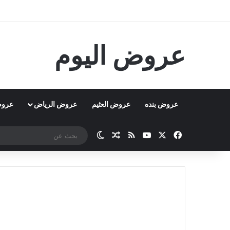
عروض اليوم
عروض بنده
عروض العثيم
عروض الرياض
عروض
‫X
فيسبوك
‫YouTube
ملخص الموقع RSS
مقال عشوائي
الوضع المظلم