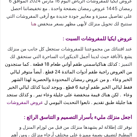
عروض ايكيا للمفروشات الرياض اليوم 16 مارس 2024 الموافق 6
رمضان 1445 عروض رمضان بصفحة واحدة . مع تخفيضاتنا احصل
على تفاصيل مميزة و معايير جودة جديدة مع أرقى المفروشات التي
ستتيح لك تحويل منزلك لأبهى مظهر بسعر منخفض
هنا
عروض ايكيا للمفروشات السبت :
عند اقتنائك من مجموعتنا للمفروشات ستجعل كل جانب من منزلك
يشع بالأناقة حيث لدينا أجمل الديكورات الساحرة التي ستحقق لك
التميز
: كذلك هناكياسمني طقم أواني طعام 18 قطعة . كما ستجدون
من العروض راجية طقم أدوات المائدة 24 قطع
. أيضاً متوفر ليالي
الخير وعاء . و من عروض رمضان المحدودة والحصرية لهذا الشهر
فقط ليالي الخير طقم أوعية 6 قطع . ويوجد لدينا كذلك ليالي الخير
وعاء . لكن هناك قيمة منخفضة على جليلة وعاء تمر . و كذلك ستجد
هنا جليلة طبق تقديم . تابعوا
التحديث اليومي ل
عروض المفروشات
اجعل منزلك مليء بأسرار التصميم و التناسق الرائع :
نوفر لك إطلالة لم يشهدها منزلك من قبل من لوزام المنزل و
المطبخ لتضيف بصمة مميزة على مختلف أرجاء منزلك ، ومن أهم