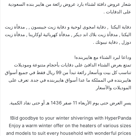
شعار عروض دافئة لشتاء بارد عروض رائعة من هايبر بنده السعودية
على الدفايات .
دفاية اليكتا , دفاية امجوى لوحية و دفاية زيت جيبسون , , مدفأة زيت
اليكتا , مدفأة زيت بلاك اند ديكر , مدفأة كهربائية اوكارينا , مدفأة زيت
دوزل , دفاية نيبوتك .
وداعا لبرد الشتاء مع هايبربنده!
تمتع بعرض الشتاء الدافئ على دفايات بأحجام متنوعة وموديلات
تناسب كل بيت وبأسعار رائعة تبدأ من 99 ريال فقط في جميع أسواق
هايبربنده في المملكة ما عدا أسواق هايبربنده في جدة. تعرف على
الموديلات والأسعار
يسرِ العرض حتى يوم الأربعاء 11 صفر 1436 هـ أو حتى نفاد الكمية.
Bid goodbye to your winter shiverings with HyperPanda!
Enjoy a warm winter offer on the heaters of various sizes
and models to suit every household with wonderful prices