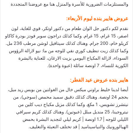
والمستلزمات الضرورية للأسرة والمنزل
هنا
مع عروضنا المتجددة
عروض هايبر بنده
ليوم الأربعاء:
نقدم لكم دكتور جل الوان طعام من دكتور اوتكر، قوي للغاية، لون
اصفر، 15 غرام، 15 غرام. وكما كذلك دراجون سوبر فودز بودرة كاكاو
كريلو خام، 200 جرام. وهناك كذلك سيتافيل لوشن مرطب 236 مل.
وكما كذلك زيت تنظيف كوري نقي للوجه من ما: نيو لازالة الرؤوس
السوداء، لازالة المكياج اليومي بزيت الارغان، للعناية بالبشرة
الكورية للنساء، 7 اونصة سائلة (عبوة واحدة).
هايبر بنده عروض عيد الفطر:
أيضا لدينا خليط براوني ميكس خال من الغولتين من بوبس ريد ميل،
بحجم 24 اونصة. وهناك كذلك دقيق سميد محمص (سوجي)، من
نيتشرز تشويس، 1 مكغ. وكما كذلك مزيل مكياج ديب كلين من
نيتروجينا، 25 منديل مبلل (عبوتين). وهناك كذلك كريم سيرافي
الليلي للوجه | 1.7 اونصة | كريم ليلي لتجديد البشرة بحمض
الهيالورونيك والنياسيناميد | قد تختلف التعبئة والتغليف.