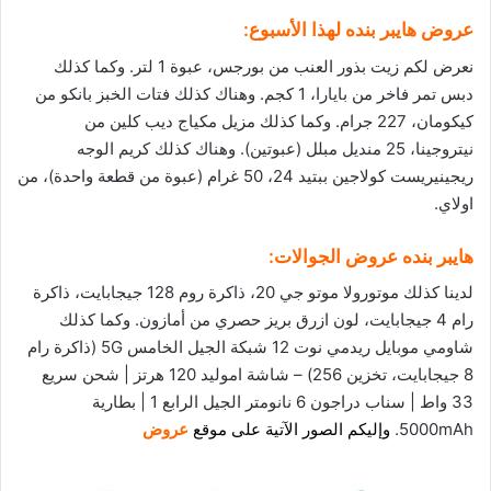
عروض هايبر بنده لهذا الأسبوع:
نعرض لكم زيت بذور العنب من بورجس، عبوة 1 لتر. وكما كذلك
دبس تمر فاخر من بايارا، 1 كجم. وهناك كذلك فتات الخبز بانكو من
كيكومان، 227 جرام. وكما كذلك مزيل مكياج ديب كلين من
نيتروجينا، 25 منديل مبلل (عبوتين). وهناك كذلك كريم الوجه
ريجينيريست كولاجين ببتيد 24، 50 غرام (عبوة من قطعة واحدة)، من
اولاي.
هايبر بنده
عروض الجوالات
:
لدينا كذلك موتورولا موتو جي 20، ذاكرة روم 128 جيجابايت، ذاكرة
رام 4 جيجابايت، لون ازرق بريز حصري من أمازون. وكما كذلك
شاومي موبايل ريدمي نوت 12 شبكة الجيل الخامس 5G (ذاكرة رام
8 جيجابايت، تخزين 256) – شاشة اموليد 120 هرتز | شحن سريع
33 واط | سناب دراجون 6 نانومتر الجيل الرابع 1 | بطارية
5000mAh.
وإليكم الصور الآتية على موقع
عروض