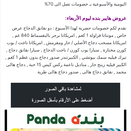
اليومية والأسبوعية بـ خصومات تصل الى 70%
عروض
هايبر بنده ليوم الأربعاء:
نقدم لكم خصومات حصرية لهذا الأسبوع : دو نقانق الدجاج عرض
خاص , مونتانا فراولة 1 كغم , امريكانا برجر بالبقسماط 840 غم ,
امريكانا مسحب دجاج الأصلي / حار ومقرمش , امريكانا ناجت / بوب
كورن مختارة , سيارا بوب كورن / ناجت الدجاج , سيارا نقانق دجاج ,
تيرك فيليه سمك بيوتشي , الكبيرتندر صدور دجاج بدون عظم 1 كغم ,
الكبير فيليه زينج حار , مناديل ناعمة ركس كيس 15 حبة , دجاج هالى
مجمد , نقانق دجاج هالى , صدور دجاج هالى طرية