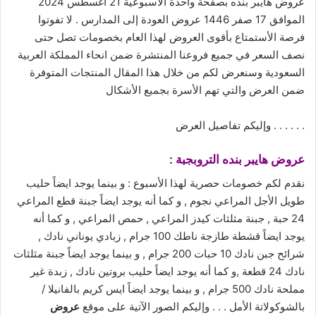
عروض هايبر بنده بصفحة واحدة الأسبوعية 21 أغسطس 2024
الموافق 17 صفر 1446 عروض العودة إلى المدارس . لا تفوتوا
فرصة الأستمتاع بأقوى العروض لهذا العام بخصومات تصل حتى
نصف السعر في جميع فروعنا المنتشرة ضمن انحاء المملكة العربية
السعودية وسنعرض لكم من خلال هذا المقال المنتجات المتوفرة
ضمن العرض والتي تهم الأسرة بجميع الأشكال
. . . . . . وإليكم تفاصيل العرض
عروض
هايبر بنده التروبجبة :
نقدم لكم خصومات حصرية لهذا الأسبوع : و بينما يوجد ايضاً حليب
طويل الأجل المراعي نجوم , و كما أنه يوجد ايضاً جبنة قطع المراعي
24 حبة , جبنة مثلثات كيدز المراعي , حمص المراعي , و كما أنه
يوجد ايضاً قشطة طازجة ناطك 100 جرام , زبادي يوناني نادك ,
شرائح جبن نادك 10 حبات 200 جرام , و بينما يوجد ايضاً جبنة مثلثات
نادك 24 قطعة ,و كما أنه يوجد ايضاً حليب بروتين نادك , زبدة غير
مملحة نادك 500 جرام , و بينما يوجد ايضاً ايس كريم بالفانيلا /
بالشوكولاتة الأمل . . . وإليكم الصور الآتية على موقع
عروض