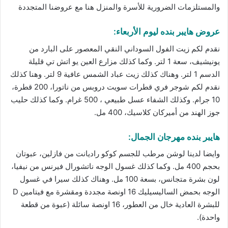
والمستلزمات الضرورية للأسرة والمنزل
هنا
مع عروضنا المتجددة
عروض هايبر بنده
ليوم الأربعاء:
نقدم لكم زيت الفول السوداني النقي المعصور على البارد من
يونيشيف، سعة 1 لتر. وكما كذلك مزارع العين يو اتش تي قليلة
الدسم 1 لتر. وهناك كذلك زيت عباد الشمس عافية 9 لتر. وهنا كذلك
نقدم لكم شوجر فري قطرات سويت دروبس من ناتورا، 200 قطرة،
10 جرام. وكذلك الشفاء عسل طبيعي ، 500 غرام. وكما كذلك حليب
جوز الهند من أميركان كلاسيك، 400 مل.
هايبر بنده مهرجان الجمال:
وايضا لدينا لوشن مرطب للجسم كوكو راديانت من فازلين، عبوتان
بحجم 400 مل. وكما كذلك غسول الوجه ناتشورال فيرنس من نيفيا،
لون بشرة متجانس، بسعة 100 مل. وهناك كذلك سيرا في غسول
الوجه بحمض الساليسيليك 16 اونصة مجددة ومقشرة مع فيتامين D
للبشرة العادية خال من العطور، 16 اونصة سائلة (عبوة من قطعة
واحدة).