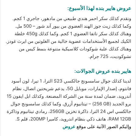
عروض هايبر بنده لهذا الأسبوع:
ونقدم كذلك سكر احمر هندي طبيعي من مادهور، جاجري 1 كجم.
وكما كذلك زيت جوز الهند العضوي من بيور آند شور – 500 مل.
وهناك كذلك سكر تاتفا العضوي 1 كجم. وكما كذلك 450g خلطة
الكيك لجميع الأستخدامات عضوية خالية من الغلوتين من ايرث غودز.
وهناك كذلك علبة شوكودات كلاسيكية متنوعة بنمط كيس من
تشوكوديت، 725 جرام.
هايبر بنده
عروض الجوالات
:
لدينا كذلك جوال سامسونج جالكسي S23 الترا، 1 تيرا، لون أسود
فانتوم، إصدار الإمارات، موبايل 5G، يدعم شريحتين اتصال، نظام
أندرويد، ضمان لمدة سنة من الشركة المصنعة. وكذلك ابل ايفون 15
برو الجديد‏ (256‎ GB) – تيتانيوم أزرق. وكما كذلك سامسونج جوال
جالكسي اس 24 الترا، ذاكرة تخزين 256GB، رمادي تيتانيوم وذاكرة
RAM 12GB، هاتف ذكي بنظام اندرويد، كاميرا 200MP، قلم S.
وإليكم الصور الآتية على موقع
عروض