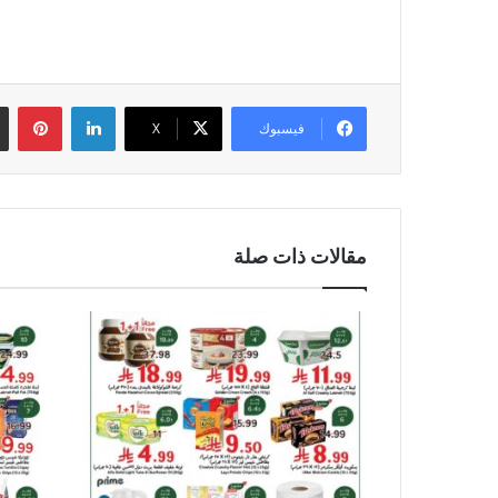
لينكدإن
بين
فيسبوك
‫X
مقالات ذات صلة