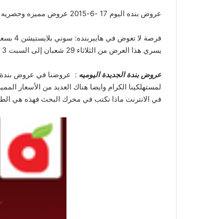
عروض بنده اليوم 17 -6-2015 عروض مميزه وحصريه من بنده وفيها العديد من المفاجئات الرائعه والحصريه في السعودية.
فرصة لا تعوض في هايبربنده: سوني بلايستيشن 4 بسعة 500 جيجا بـ1499 ريال فقط
يسري هذا العرض من الثلاثاء 29 شعبان إلى السبت 3 رمضان
عروض بندة الجديدة اليوميه
لمستهلكينا الكرام وايضا هناك العديد من الأسعار المم
في الانترنت ماذا نكتب في محرك البحث فهذه هي الطر