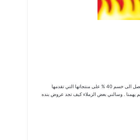
: عروضنا في عروض بندة الجديدة في مدينة جدة فيها العديد من المفاجئات والحسومات والاسعار تصل الى خسم 40 % على منتجاتها التي تقدمها
ئكم يهمنا . وسالني بعض الزملاء كيف تجد عروض بنده