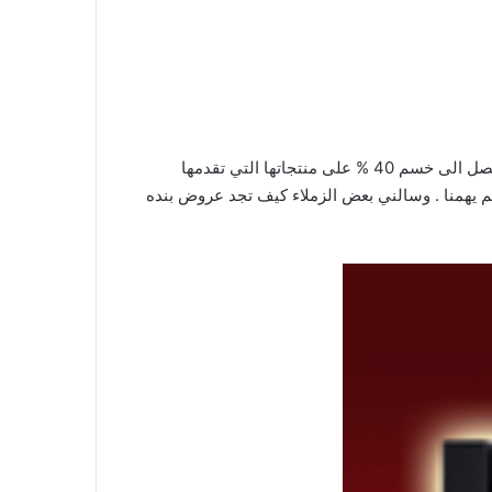
: عروضنا في عروض بندة الجديدة في مدينة جدة فيها العديد من المفاجئات والحسومات والاسعار تصل الى خسم 40 % على منتجاتها التي تقدمها
ئكم يهمنا . وسالني بعض الزملاء كيف تجد عروض بنده