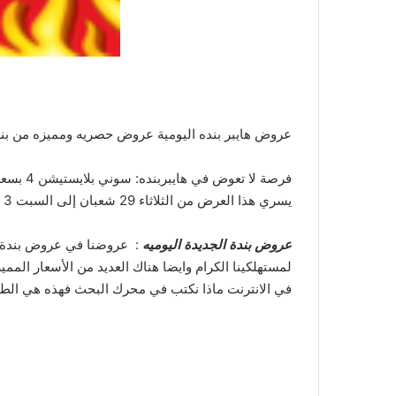
عروض هايبر بنده اليومية عروض حصريه ومميزه من بنده
فرصة لا تعوض في هايبربنده: سوني بلايستيشن 4 بسعة 500 جيجا بـ1499 ريال فقط
يسري هذا العرض من الثلاثاء 29 شعبان إلى السبت 3 رمضان
عروض بندة الجديدة اليوميه
لمستهلكينا الكرام وايضا هناك العديد من الأسعار المم
في الانترنت ماذا نكتب في محرك البحث فهذه هي الطر