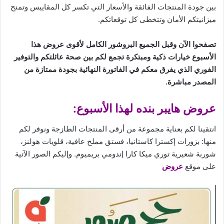
بين
جودة
المنتجات الفائقة والأسعار التي تكسر كل المقاييس وتمنح
ميزانيتكم الأمان وتتخطى كل توقعاتكم.
تصفحوا الآن وقبل الجميع البروشور الكامل لأقوى عروض هذا
الأسبوع خيارات ذكية ومبتكرة تجمع لكم بين صحة عائلتكم والتوفير
الفوري الذي يفرق معكم في الفاتورة النهائية بجودة ممتازة من
المصدر مباشرة.
عروض هايبر بنده لهذا الأسبوع:
انتقينا لكم بعناية مجموعة من أرقى المنتجات الطازجة ونوفر لكم
منها: بزورات إكسترا كاستانيا، فستق مملح عافية، قلويات هولنز،
شوربة شعيرية توري ميكا كارا إندومي بريميوم. وإليكم الصور الآتية
على موقع
عروض