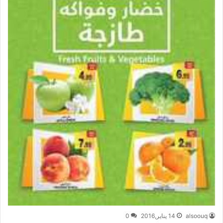
alsoouq
14 يناير,2016
0