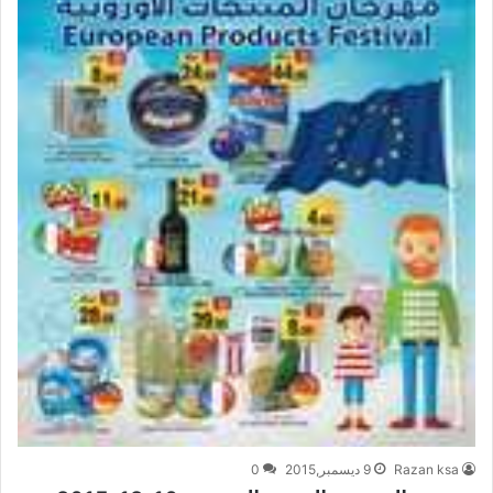
Razan ksa
9 ديسمبر,2015
0