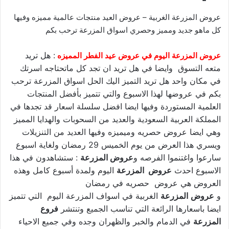
عروض المزرعة الغربية – عروض العيد منتجات عالمية مميزه وفيها
كل ماهو جديد ومميز وحصري اسواق المزرعة ترحب بكم
: هل تريد
عروض المزرعة اليوم في عروض عيد الفطر المميزه
متعه التسوق وايضا في هل تريد ان تجد كل ماتحتاجه اسرتك
في مكان واحد هل تريد التميز اليك الحل اسواق المزرعة ترحب
بكم في عروضها لهذا الاسبوع والتي تتميز بأفضل المنتجات
العلمية المستوردة وفيها ايضا افضل سلسلة اسعار قد تجدها في
المملكة العربية السعودية والعديد من السحوبات والهدايا المميز
وهي ايضا عروض حصريه وميميزه وفيها العديد من التنزيلات
ويسري هذا العرض من يوم الخميس 29 رمضان ولغاية اسبوع
سارعوا واغتنموا الفرصه و
عروض المزرعة
: ستشاهدون في هذا
الاسبوع احدث
عروض المزرعة
اليوم ولمدة أسبوع كامل وهذه
العروض هي عروض حصريه في رمضان
و
عروض
المزرعة
الغربية في اسواف المزرعة اليوم التي تتميز
ايضا باسعارها الرائعة التي تناسب الجميع وتنتشر
فروع
المزرعة
في الدمام والخبر والظهران وجده وفي جميع الاحياء