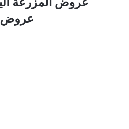
عروض ا