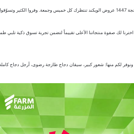
عروض المزرعة اليوم 4 يونيو 2026 الموافق 18 ذو الحجة 1447 عروض الويكند تنتظرك كل خميس وجمعة. 
ب. اخترنا لك صفوة منتجاتنا الأعلى تقييماً لتضمن تجربة تسوق ذكية تلبي
 ونوفر لكم منها: شعور كبير، سيقان دجاج طازجة رضوى، أرجل دجاج كاملة 