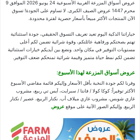
عروض أسواق المزرعة الغربية الأسبوعية 24 يونيو 2026 الموافق 9
محرم 1447 عروض الصيف الكبرى. لا تساوم على الجودة!
تسوق
الآن المنتجات الأكثر مبيعاً بأسعار حصرية لفترة محدودة.
خياراتنا الذكية اليوم تعيد تعريف التسوق الحقيقي، جودة استثنائية
تهتم بصحتكم ورفاهية عائلتكم، وقوة شرائية تضمن لكم أعلى
مستويات التوفير في مكان واحد. ونضع بين أيديكم خيارات استثنائية
تضمن لكم نمط حياة متميز وقيمة شرائية تمنحكم ضعف التوفير.
عروض أسواق المزرعة لهذا الأسبوع:
وفرنا لكم جودة النخبة بأقل الأسعار وإليكم قائمة مقاضي الأسبوع
الأكثر توفيراً: كوكا كولا / فانتا / سبرايت، آيس تي ربيع، مشروب
غازي شوبس، مشروب غازي ميلاف أب. نكتار الربيع، عصير / نكتار
الربيع. وإليكم الصور الآتية على موقع
عروض